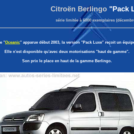
Citroën Berlingo
"Pack 
série limitée à 6000 exemplaires (décembr
e "
Oceanic
" apparue début 2003, la version "Pack Luxe" reçoit un équi
Elle n'est disponible qu'avec deux motorisations "haut de gamme".
Son prix le place en haut de la gamme Berlingo.