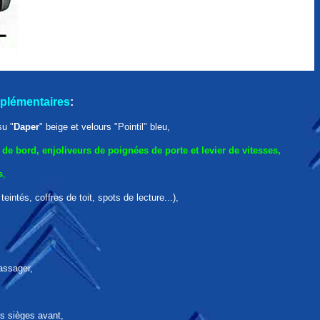
pplémentaires
:
su "
Daper
" beige et velours "Pointil" bleu,
de bord, enjoliveurs de poignées de porte et levier de vitesses,
s
,
eintés, coffres de toit, spots de lecture...),
assager,
es sièges avant,