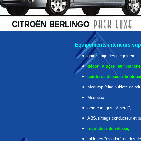
Equipements intérieurs su
garnissage des sièges en tis
décor "Alugre" sur planche 
ceintures de sécurité bleue
Modutop (cinq hublots de toit t
Modubox
,
aérateurs gris "Minéral",
ABS,airbags conducteur et p
régulateur de vitesse,
tablettes "aviation" au dos d