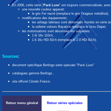
En 2006, cette série "
Pack Luxe
" est toujours commercialisée, avec
une nouvelle couleur apparait:
le gris Fer nacré (remplace le gris Orageux métallisé),
modifications des équipements:
les airbags latéraux sont désormais montés en série (et
la sellerie velours Bayatica remplace le tissu Daper,
les motorisations sont désormais les suivantes:
1.6i 16v 110ch,
1.6 16v HDi 92ch (remplace le 2.0 HDi 92ch),
Sources
:
document spécifique Berlingo série spéciale "Pack Luxe"
catalogues gamme Berlingo ,
site officiel Citroën France.
Retour menu général
Retour séries spéciales