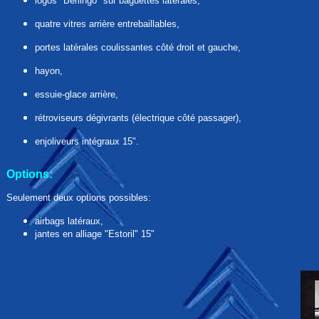
logos "Berlingo" sur baguettes latérales,
quatre vitres arrière entrebaillables,
portes latérales coulissantes côté droit et gauche,
hayon,
essuie-glace arrière,
rétroviseurs dégivrants (électrique côté passager),
enjoliveurs intégraux 15".
Options:
Seulement deux options possibles:
airbags latéraux,
jantes en alliage "Estoril" 15"