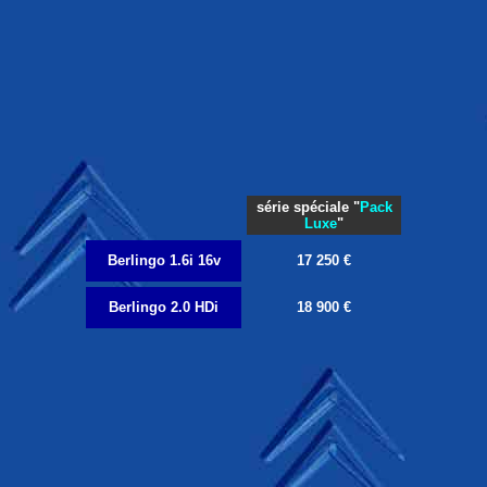
série spéciale "
Pack
Luxe
"
Berlingo 1.6i 16v
17 250 €
Berlingo 2.0 HDi
18 900 €