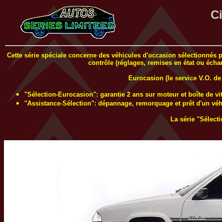
C
Cette série spéciale concerne des véhicules d'occasion sélectionnés po
contrôle (réglages, remises en état ou échan
Eurocasion (le service V.O. d
"Sélection-Eurocasion": garantie 2 ans sur moteur et boîte de vi
"Assistance-Sélection": dépannage, remorquage et prêt d'un véh
La série "Sélect