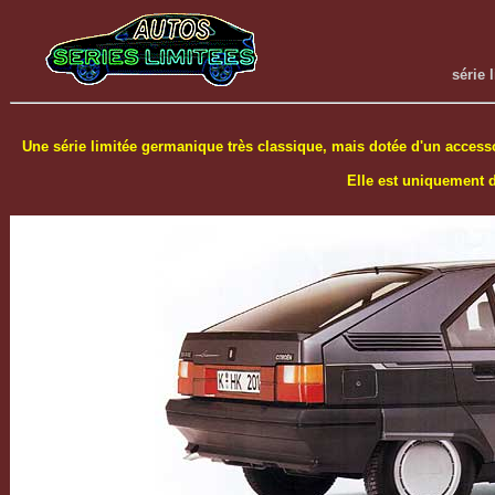
série 
Une série limitée germanique très classique, mais dotée d'un accessoir
Elle est uniquement 