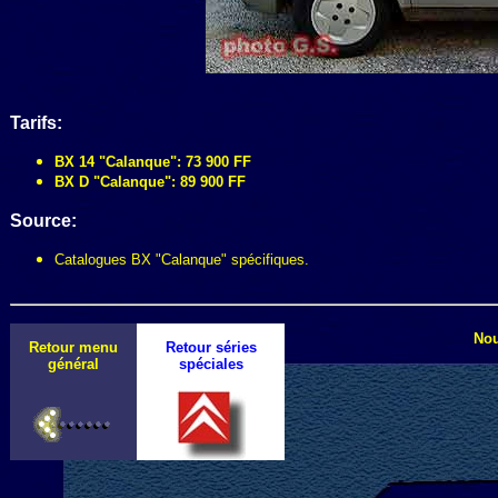
Tarifs:
BX 14 "Calanque": 73 900 FF
BX D "Calanque": 89 900 FF
Source:
Catalogues BX "Calanque" spécifiques.
Nou
Retour menu
Retour séries
général
spéciales