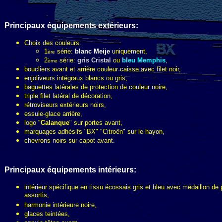
Principaux é
quipements extérieurs
:
Choix des couleurs:
1
série:
blanc Meije
uniquement,
ère
2
série:
gris Cristal
ou
bleu Memphis
,
ème
boucliers avant et arrière couleur caisse avec filet noir,
enjoliveurs intégraux blancs ou gris,
baguettes latérales de protection de couleur noire,
triple filet latéral de décoration,
rétroviseurs extérieurs noirs,
essuie-glace arrière,
logo "
Calanque
" sur portes avant,
marquages adhésifs "BX" "Citroën" sur le hayon,
chevrons noirs sur capot avant.
Principaux équipements intérieurs:
intérieur spécifique en tissu écossais gris et bleu avec médaillon de 
assortis,
harmonie intérieure noire,
glaces teintées,