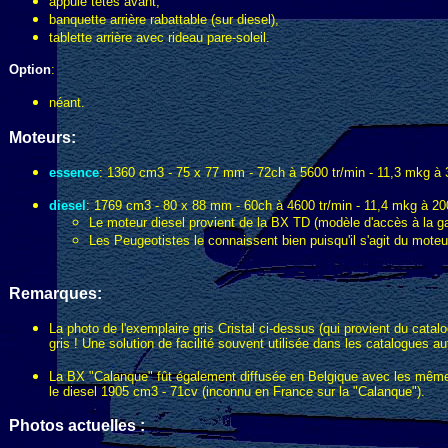
appuie têtes avant,
banquette arrière rabattable (sur diesel),
tablette arrière avec rideau pare-soleil.
Option
:
néant.
Moteurs:
essence
: 1360 cm3 - 75 x 77 mm - 72ch à 5600 tr/min - 11,3 mkg à 3
diesel
: 1769 cm3 - 80 x 88 mm - 60ch à 4600 tr/min - 11,4 mkg à 200
Le moteur diesel provient de la BX TD (modèle d'accès à la ga
Les Peugeotistes le connaissent bien puisqu'il s'agit du moteur 
Remarques:
La photo de l'exemplaire gris Cristal ci-dessus (qui provient du catalo
gris ! Une solution de facilité souvent utilisée dans les catalogues au
La BX "Calanque" fût également diffusée en Belgique avec les mêmes 
le diesel 1905 cm3 - 71cv (inconnu en France sur la "Calanque").
Photos actuelles :