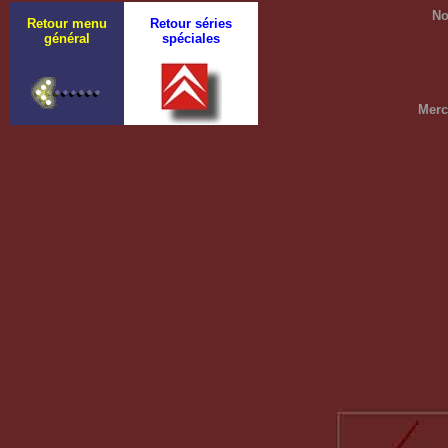
No
Retour menu
Retour séries
général
spéciales
Merc