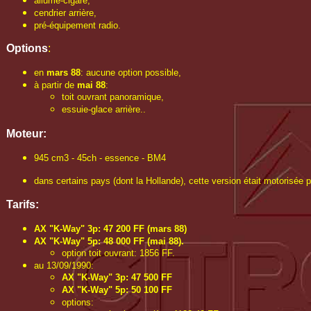
allume-cigare,
cendrier arrière,
pré-équipement radio.
Options
:
en
mars 88
: aucune option possible,
à partir de
mai 88
:
toit ouvrant panoramique,
essuie-glace arrière..
Moteur:
945 cm3 - 45ch - essence - BM4
dans certains pays (dont la Hollande), cette version était motorisée 
Tarifs:
AX "K-Way" 3p: 47 200 FF (mars 88)
AX "K-Way" 5p: 48 000 FF (mai 88).
option toit ouvrant: 1856 FF.
au 13/09/1990:
AX "K-Way" 3p: 47 500 FF
AX "K-Way" 5p: 50 100 FF
options: