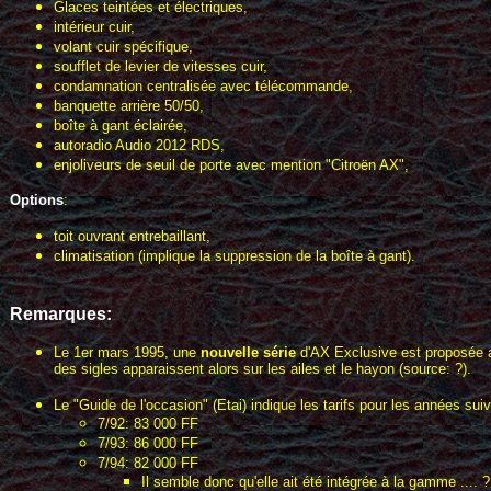
Glaces teintées et électriques,
intérieur cuir,
volant cuir spécifique,
soufflet de levier de vitesses cuir,
condamnation centralisée avec télécommande,
banquette arrière 50/50,
boîte à gant éclairée,
autoradio Audio 2012 RDS,
enjoliveurs de seuil de porte avec mention "Citroën AX",
Options
:
toit ouvrant entrebaillant,
climatisation (implique la suppression de la boîte à gant).
Remarques:
Le 1er mars 1995, une
nouvelle série
d'AX Exclusive est proposée av
des sigles apparaissent alors sur les ailes et le hayon (source: ?).
Le "Guide de l'occasion" (Etai) indique les tarifs pour les années sui
7/92: 83 000 FF
7/93: 86 000 FF
7/94: 82 000 FF
Il semble donc qu'elle ait été intégrée à la gamme .... ?