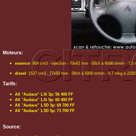
Moteurs:
essence
: 954 cm3 - injection - 70x62 mm - 50ch à 6000 tr/min - 7,5
diesel
: 1527 cm3 - 77x82 mm - 58ch à 5000 tr/min - 9,7 mkg à 2250 
Tarifs:
AX "Audace" 1.0i 3p: 56 400 FF
AX "Audace" 1.0i 5p: 60 400 FF
AX "Audace" 1.5D 3p: 69 700 FF
AX "Audace" 1.5D 5p: 73 700 FF
Source: