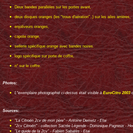
Deux bandes parallèles sur les portes avant,
deux disques oranges (les "trous d'aération"..) sur les ailes arrières,
enjoliveurs oranges,
capote orange,
sellerie spécifique orange avec bandes noires.
logo spécifique sur porte de coffre,
n° sur le coffre.
Photos:
L"exemplaire photographié ci-dessus était visible à
EuroCitro 2003
d
Sources:
"La Citroën 2cv de mon père" - Antoine Demetz - Etai
"2cv Citroën" - collection Sacrée Légende - Dominique Pagneux - He
"Le guide de la 2cv" - Fabien Sabatès - Etai