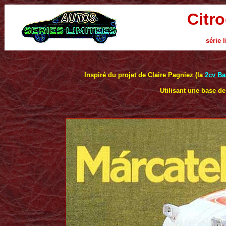
Citro
série 
Inspiré du projet de Claire Pagniez (la
2cv Ba
Utilisant une base de